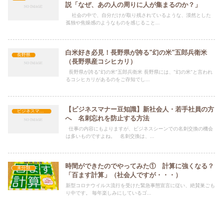
説「なぜ、あの人の周りに人が集まるのか？」
社会の中で、自分だけが取り残されているような、漠然とした
孤独や焦燥感のようなものを感じること...
白米好き必見！長野県が誇る"幻の米"五郎兵衛米
長野県
（長野県産コシヒカリ）
長野県が誇る"幻の米"五郎兵衛米 長野県には、"幻の米"と言われ
るコシヒカリがあるのをご存知でし...
【ビジネスマナー豆知識】新社会人・若手社員の方
ビジネスマナー
へ 名刺忘れを防止する方法
仕事の内容にもよりますが、ビジネスシーンでの名刺交換の機会
は多いものですよね。 名刺交換は、...
時間ができたのでやってみた① 計算に強くなる？
未分類
「百ます計算」（社会人ですが・・・）
新型コロナウイルス流行を受けた緊急事態宣言に従い、絶賛巣ごも
り中です。 毎年楽しみにしているゴ...