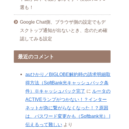
選も！
Google Chat側、ブラウザ側の設定でもデ
スクトップ通知が出ないとき、念のため確
認してみる設定
最近のコメント
auひかり／BIGLOBE解約時の請求明細取
得方法（SoftBank光キャッシュバック条
件）※キャッシュバック完了
に
ルータの
ACTIVEランプがつかない！？インター
ネットが急に繋がらなくなった！？原因
は、パスワード変更かも（Softbank光） |
伝えるって難しい
より